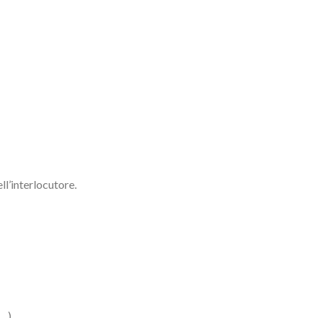
ll’interlocutore.
i…)