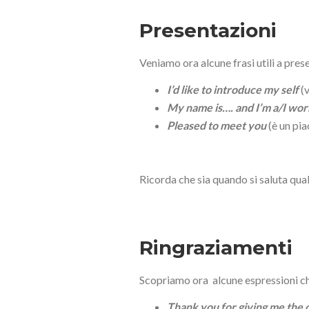
Presentazioni
Veniamo ora alcune frasi utili a pre
I’d like to introduce my self
(v
My name is…. and I’m a/I wo
Pleased to meet you
(è un pi
Ricorda che sia quando si saluta qua
Ringraziamenti
Scopriamo ora alcune espressioni che
Thank you for giving me the 