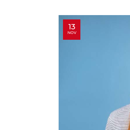
13
NOV