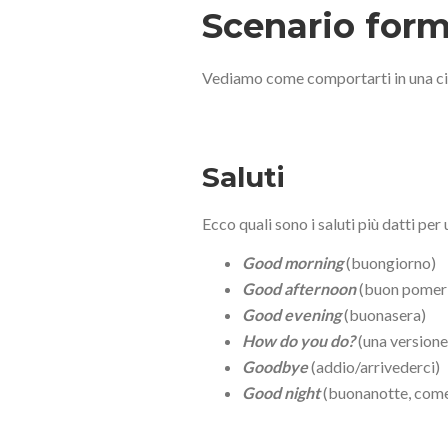
Scenario form
Vediamo come comportarti in una cir
Saluti
Ecco quali sono i saluti più datti per
Good morning
(buongiorno)
Good afternoon
(buon pomer
Good evening
(buonasera)
How do you do?
(una versione
Goodbye
(addio/arrivederci)
Good night
(buonanotte, come 