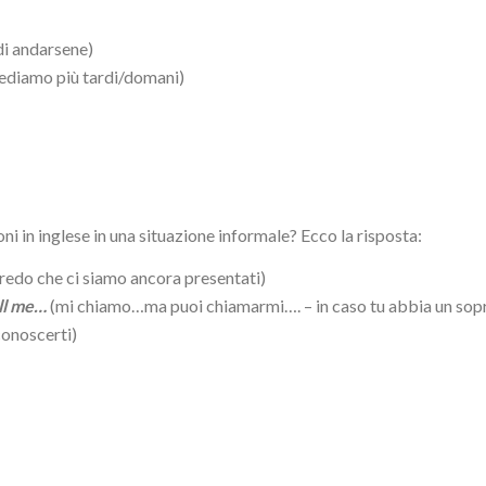
di andarsene)
vediamo più tardi/domani)
i in inglese in una situazione informale? Ecco la risposta:
redo che ci siamo ancora presentati)
all me…
(mi chiamo…ma puoi chiamarmi…. – in caso tu abbia un sop
conoscerti)