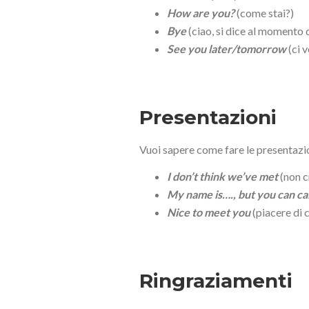
How are you?
(come stai?)
Bye
(ciao, si dice al momento 
See you later/tomorrow
(ci 
Presentazioni
Vuoi sapere come fare le presentazion
I don’t think we’ve met
(non c
My name is…., but you can c
Nice to meet you
(piacere di 
Ringraziamenti