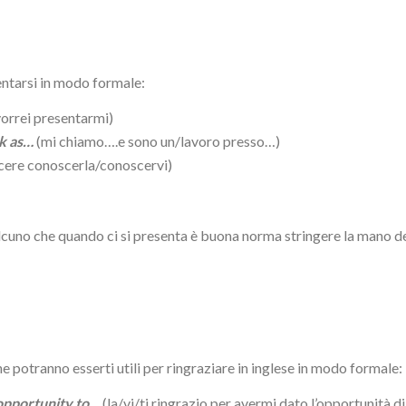
sentarsi in modo formale:
orrei presentarmi)
rk as…
(mi chiamo….e sono un/lavoro presso…)
acere conoscerla/conoscervi)
lcuno che quando ci si presenta è buona norma stringere la mano de
 potranno esserti utili per ringraziare in inglese in modo formale:
opportunity to…
(la/vi/ti ringrazio per avermi dato l’opportunità d