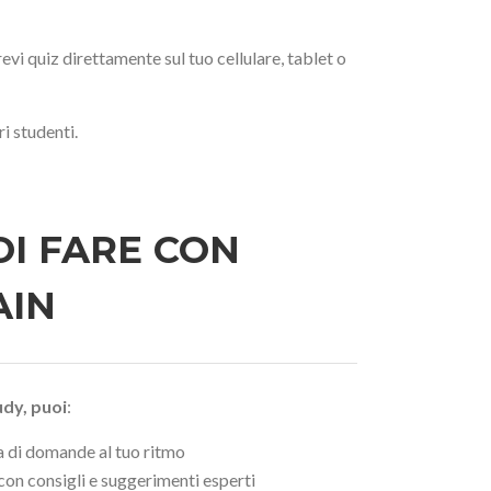
vi quiz direttamente sul tuo cellulare, tablet o
i studenti.
OI FARE CON
AIN
udy, puoi
:
ia di domande al tuo ritmo
o con consigli e suggerimenti esperti