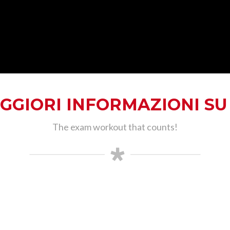
AGGIORI INFORMAZIONI SU
The exam workout that counts!