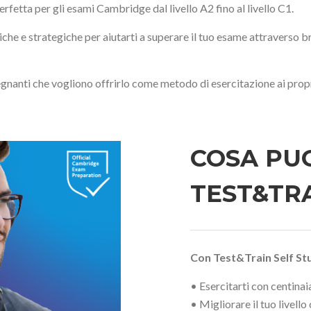
rfetta per gli esami Cambridge dal livello A2 fino al livello C1.
he e strategiche per aiutarti a superare il tuo esame attraverso bre
segnanti che vogliono offrirlo come metodo di esercitazione ai propr
COSA PU
TEST&TR
Con Test&Train Self St
• Esercitarti con centina
• Migliorare il tuo livell