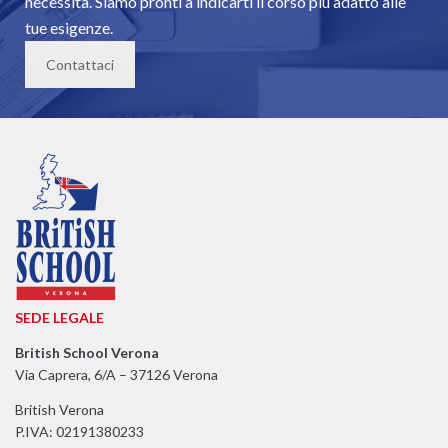
necessità. Siamo pronti a indicarti il corso più adatto alle
tue esigenze.
Contattaci
SEDE
LEGALE
British School Verona
Via Caprera, 6/A – 37126 Verona
British Verona
P.IVA: 02191380233