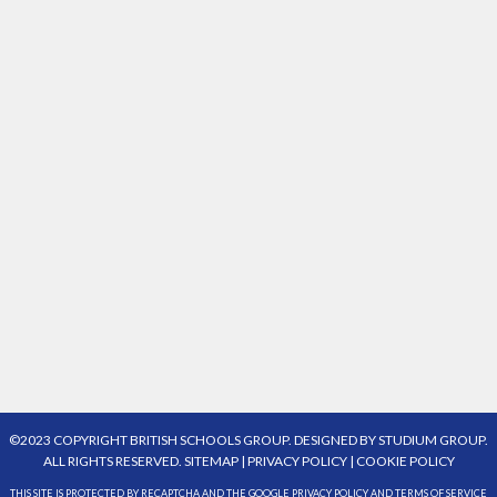
©2023 COPYRIGHT BRITISH SCHOOLS GROUP. DESIGNED BY
STUDIUM GROUP
.
ALL RIGHTS RESERVED.
SITEMAP
|
PRIVACY POLICY
|
COOKIE POLICY
THIS SITE IS PROTECTED BY RECAPTCHA AND THE GOOGLE
PRIVACY POLICY
AND
TERMS OF SERVICE